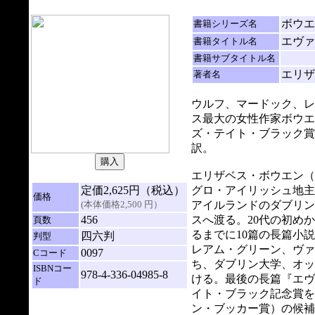
ボウエ
書籍シリーズ名
エヴァ
書籍タイトル名
書籍サブタイトル名
エリザ
著者名
ウルフ、マードック、レ
ス最大の女性作家ボウエ
ズ・テイト・ブラック賞
訳。
エリザベス・ボウエン（18
定価2,625円（税込）
グロ・アイリッシュ地主
価格
(本体価格2,500 円）
アイルランドのダブリン
456
スへ渡る。20代の初め
頁数
るまでに10篇の長篇小説
四六判
判型
レアム・グリーン、ヴァ
0097
Cコード
ち、ダブリン大学、オッ
ISBNコー
978-4-336-04985-8
ける。最後の長篇『エヴ
ド
イト・ブラック記念賞を
ン・ブッカー賞）の候補