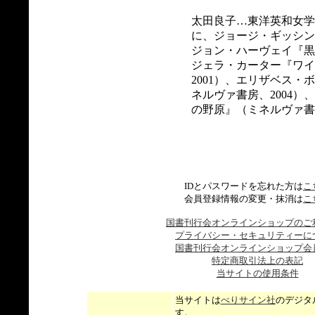
太田良子…東洋英和女学
に、ジョージ・ギッシン
ジョン・ハーヴェイ『黒
ジェラ・カーター『ワイ
2001）、エリザベス
ネルヴァ書房、2004
の野原』（ミネルヴァ書房
IDとパスワードを忘れた方は
こ
会員登録情報の変更・抹消は
こ
国書刊行会オンラインショップのご
プライバシー・セキュリティーに
国書刊行会オンラインショップ会
特定商取引法上の表記
当サイトの使用条件
当サイトは
べりサイン社
のデジタ
す。